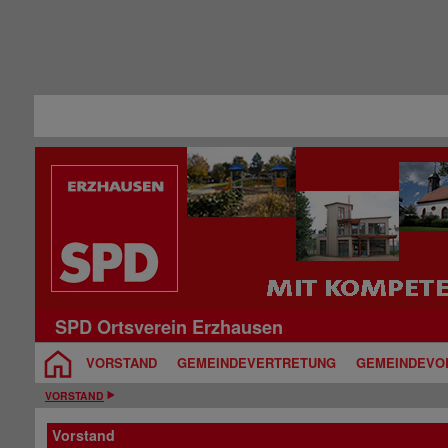
SPD Ortsverein Erzhausen
VORSTAND
GEMEINDEVERTRETUNG
GEMEINDEVO
VORSTAND
Vorstand