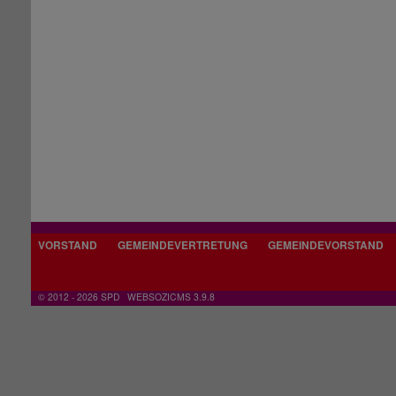
VORSTAND
GEMEINDEVERTRETUNG
GEMEINDEVORSTAND
© 2012 - 2026 SPD
WEBSOZICMS 3.9.8